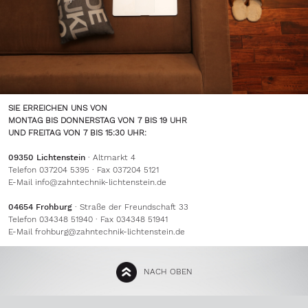
SIE ERREICHEN UNS VON
MONTAG BIS DONNERSTAG VON 7 BIS 19 UHR
UND FREITAG VON 7 BIS 15:30 UHR:
09350 Lichtenstein
· Altmarkt 4
Telefon 037204 5395 · Fax 037204 5121
E-Mail
info@zahntechnik-lichtenstein.de
04654 Frohburg
· Straße der Freundschaft 33
Telefon 034348 51940 · Fax 034348 51941
E-Mail
frohburg@zahntechnik-lichtenstein.de
NACH OBEN