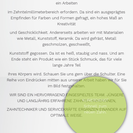
ein Arbeiten
im Zehntelmillimeterbereich erfordern. Da sind ein ausgeprägtes
Empfinden für Farben und Formen gefragt, ein hohes Maß an
Kreativität
und Geschicklichkeit. Andererseits arbeiten wir mit Materialien
wie Metall, Kunststoff, Keramik. Da wird gefräst, Metall
geschmolzen, geschweißt,
Kunststoff gegossen. Da ist es heiß, staubig und nass. Und am
Ende steht ein Produkt wie ein Stück Schmuck, das für viele
lange Jahre Teil
Ihres Körpers wird. Schauen Sie uns gern über die Schulter. Eine
Reihe von Eindrücken mitten aus unserer Arbeit haben wir für Sie
im Bild festgehalten.
WIR SIND EIN HERVORRAGEND EINGESPIELTES TEAM. JÜNGERE
KURIERDIENST
UND LANGJÄHRIG ERFAHRENE ZAHNTECHNIKERINNEN,
Schnell zum
ZAHNTECHNIKER UND SERVICEKRÄFTE ERGÄNZEN EINANDER AUF
neuen Zahn.
OPTIMALE WEISE.