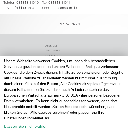
Telefon 034348 51940 · Fax 034348 51941
E-Mail
frohburg@zahntechnik-lichtenstein.de
NACH OBEN
ÜBER UNS
LEISTUNGEN
IMPRESSUM
Unsere Webseite verwendet Cookies, um Ihnen den bestmöglichen
ZAHNMEDIZINER
SCHLAFTHERAPIE
Service zu gewährleisten und unsere Webseite ständig zu verbessern.
DATENSCHUTZ
Cookies, die dem Zweck dienen, Inhalte zu personalisieren oder Zugriffe
PATIENTEN
auf unsere Website zu analysieren werden nur mit Ihrer Zustimmung
ALIGNER THERAPIE
durch einen Klick auf den Button „Alle Cookies akzeptieren“ gesetzt. In
KARRIERE
diesem Fall stimmen Sie zu, dass auch Anbieter außerhalb des
STANDORT LICHTENSTEIN
Europäischen Wirtschaftsraumes - z.B. USA - ihre personenbezogenen
STANDORT FROHBURG
Daten verarbeiten. Es kann nicht ausgeschlossen werden, dass dort
KOSTENVORANSCHLAG
Nutzerprofile erstellt werden. Sollten Sie dies nicht wünschen, dann
COOKIE-EINSTELLUNGEN
klicken Sie auf „Alle Cookies ablehnen“ oder passen Sie Ihre
ZAHNTECHNIK LICHTENSTEIN
Einstellungen individuell an.
Altmarkt 4 I 09350 Lichtenstein
Straße der Freundschaft 33 I 04654 Frohburg
Telefon: 037204 5395
Telefon: 034348 51940
Lassen Sie mich wählen
Mail:
info@zahntechnik-lichtenstein.de
Mail:
frohburg@zahntechnik-lichtenstein.de