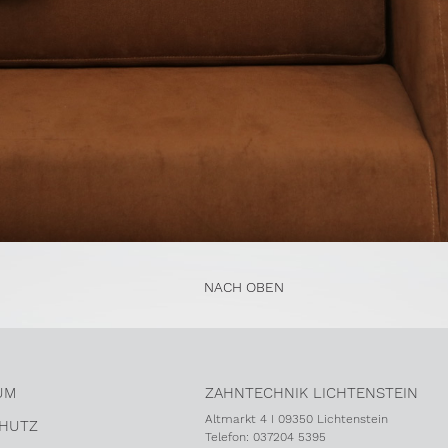
NACH OBEN
UM
ZAHNTECHNIK LICHTENSTEIN
Altmarkt 4 I 09350 Lichtenstein
HUTZ
Telefon: 037204 5395