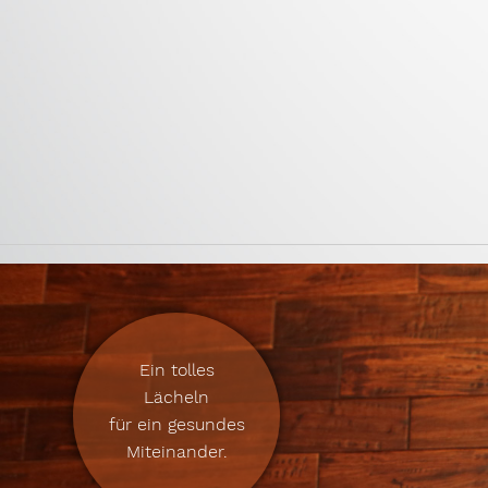
Ein tolles
Lächeln
für ein gesundes
Miteinander.