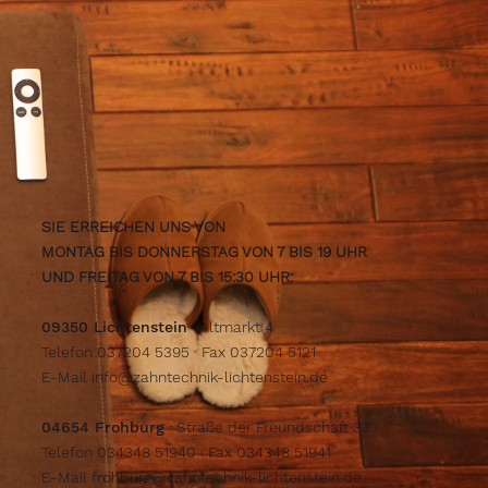
SIE ERREICHEN UNS VON
MONTAG BIS DONNERSTAG VON 7 BIS 19 UHR
UND FREITAG VON 7 BIS 15:30 UHR:
09350 Lichtenstein
· Altmarkt 4
Telefon 037204 5395 · Fax 037204 5121
E-Mail
info@zahntechnik-lichtenstein.de
04654 Frohburg
· Straße der Freundschaft 33
Telefon 034348 51940 · Fax 034348 51941
E-Mail
frohburg@zahntechnik-lichtenstein.de