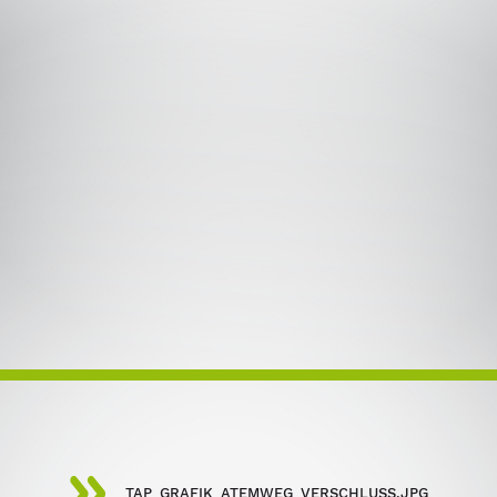
TAP_GRAFIK_ATEMWEG_VERSCHLUSS.JPG