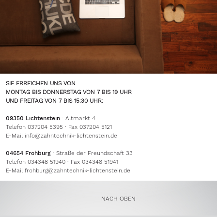
SIE ERREICHEN UNS VON
MONTAG BIS DONNERSTAG VON 7 BIS 19 UHR
UND FREITAG VON 7 BIS 15:30 UHR:
09350 Lichtenstein
· Altmarkt 4
Telefon 037204 5395 · Fax 037204 5121
E-Mail
info@zahntechnik-lichtenstein.de
04654 Frohburg
· Straße der Freundschaft 33
Telefon 034348 51940 · Fax 034348 51941
E-Mail
frohburg@zahntechnik-lichtenstein.de
NACH OBEN