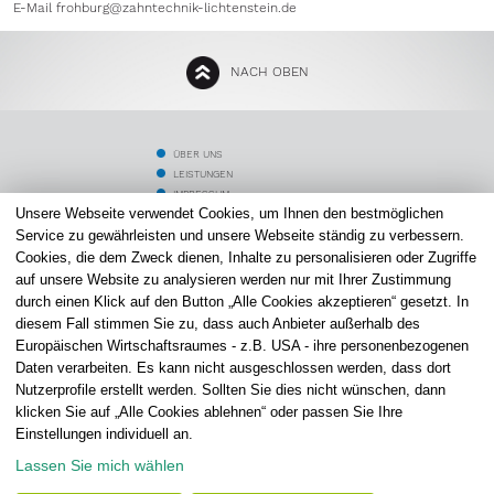
E-Mail
frohburg@zahntechnik-lichtenstein.de
NACH OBEN
ÜBER UNS
LEISTUNGEN
IMPRESSUM
Unsere Webseite verwendet Cookies, um Ihnen den bestmöglichen
ZAHNMEDIZINER
SCHLAFTHERAPIE
Service zu gewährleisten und unsere Webseite ständig zu verbessern.
DATENSCHUTZ
Cookies, die dem Zweck dienen, Inhalte zu personalisieren oder Zugriffe
PATIENTEN
auf unsere Website zu analysieren werden nur mit Ihrer Zustimmung
ALIGNER THERAPIE
durch einen Klick auf den Button „Alle Cookies akzeptieren“ gesetzt. In
KARRIERE
diesem Fall stimmen Sie zu, dass auch Anbieter außerhalb des
STANDORT LICHTENSTEIN
Europäischen Wirtschaftsraumes - z.B. USA - ihre personenbezogenen
STANDORT FROHBURG
Daten verarbeiten. Es kann nicht ausgeschlossen werden, dass dort
KOSTENVORANSCHLAG
Nutzerprofile erstellt werden. Sollten Sie dies nicht wünschen, dann
COOKIE-EINSTELLUNGEN
klicken Sie auf „Alle Cookies ablehnen“ oder passen Sie Ihre
ZAHNTECHNIK LICHTENSTEIN
Einstellungen individuell an.
Altmarkt 4 I 09350 Lichtenstein
Straße der Freundschaft 33 I 04654 Frohburg
Telefon: 037204 5395
Telefon: 034348 51940
Lassen Sie mich wählen
Mail:
info@zahntechnik-lichtenstein.de
Mail:
frohburg@zahntechnik-lichtenstein.de