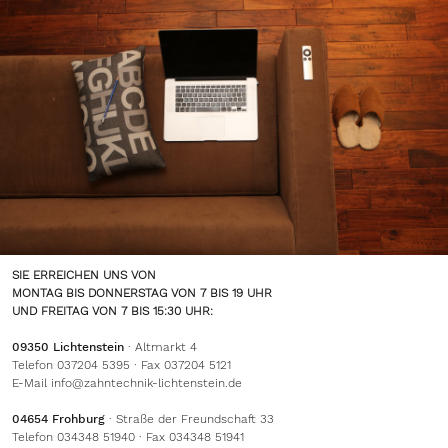
SIE ERREICHEN UNS VON
MONTAG BIS DONNERSTAG VON 7 BIS 19 UHR
UND FREITAG VON 7 BIS 15:30 UHR:
09350 Lichtenstein
· Altmarkt 4
Telefon 037204 5395 · Fax 037204 5121
E-Mail
info@zahntechnik-lichtenstein.de
04654 Frohburg
· Straße der Freundschaft 33
Telefon 034348 51940 · Fax 034348 51941