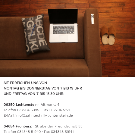
SIE ERREICHEN UNS VON
MONTAG BIS DONNERSTAG VON 7 BIS 19 UHR
UND FREITAG VON 7 BIS 15:30 UHR:
09350 Lichtenstein
· Altmarkt 4
Telefon 037204 5395 · Fax 037204 5121
E-Mail
info@zahntechnik-lichtenstein.de
04654 Frohburg
· Straße der Freundschaft 33
Telefon 034348 51940 · Fax 034348 51941