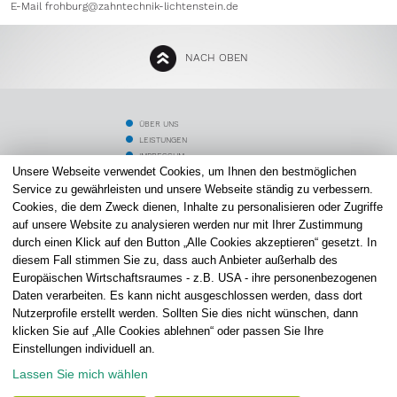
E-Mail
frohburg@zahntechnik-lichtenstein.de
NACH OBEN
ÜBER UNS
LEISTUNGEN
IMPRESSUM
Unsere Webseite verwendet Cookies, um Ihnen den bestmöglichen
ZAHNMEDIZINER
SCHLAFTHERAPIE
Service zu gewährleisten und unsere Webseite ständig zu verbessern.
DATENSCHUTZ
Cookies, die dem Zweck dienen, Inhalte zu personalisieren oder Zugriffe
PATIENTEN
auf unsere Website zu analysieren werden nur mit Ihrer Zustimmung
ALIGNER THERAPIE
durch einen Klick auf den Button „Alle Cookies akzeptieren“ gesetzt. In
KARRIERE
diesem Fall stimmen Sie zu, dass auch Anbieter außerhalb des
STANDORT LICHTENSTEIN
Europäischen Wirtschaftsraumes - z.B. USA - ihre personenbezogenen
STANDORT FROHBURG
Daten verarbeiten. Es kann nicht ausgeschlossen werden, dass dort
KOSTENVORANSCHLAG
Nutzerprofile erstellt werden. Sollten Sie dies nicht wünschen, dann
COOKIE-EINSTELLUNGEN
klicken Sie auf „Alle Cookies ablehnen“ oder passen Sie Ihre
ZAHNTECHNIK LICHTENSTEIN
Einstellungen individuell an.
Altmarkt 4 I 09350 Lichtenstein
Straße der Freundschaft 33 I 04654 Frohburg
Telefon: 037204 5395
Telefon: 034348 51940
Lassen Sie mich wählen
Mail:
info@zahntechnik-lichtenstein.de
Mail:
frohburg@zahntechnik-lichtenstein.de