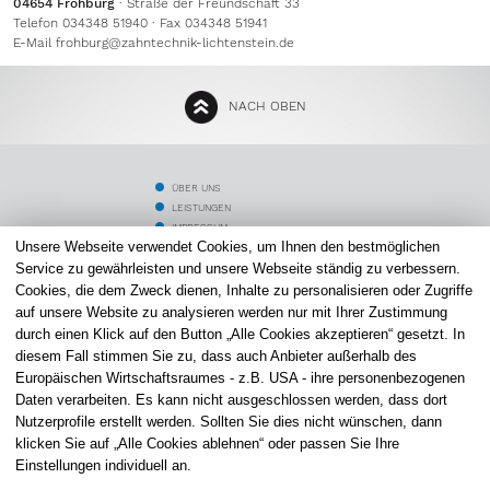
04654 Frohburg
· Straße der Freundschaft 33
Telefon 034348 51940 · Fax 034348 51941
E-Mail
frohburg@zahntechnik-lichtenstein.de
NACH OBEN
ÜBER UNS
LEISTUNGEN
IMPRESSUM
Unsere Webseite verwendet Cookies, um Ihnen den bestmöglichen
ZAHNMEDIZINER
SCHLAFTHERAPIE
Service zu gewährleisten und unsere Webseite ständig zu verbessern.
DATENSCHUTZ
Cookies, die dem Zweck dienen, Inhalte zu personalisieren oder Zugriffe
PATIENTEN
auf unsere Website zu analysieren werden nur mit Ihrer Zustimmung
ALIGNER THERAPIE
durch einen Klick auf den Button „Alle Cookies akzeptieren“ gesetzt. In
KARRIERE
diesem Fall stimmen Sie zu, dass auch Anbieter außerhalb des
STANDORT LICHTENSTEIN
Europäischen Wirtschaftsraumes - z.B. USA - ihre personenbezogenen
STANDORT FROHBURG
Daten verarbeiten. Es kann nicht ausgeschlossen werden, dass dort
KOSTENVORANSCHLAG
Nutzerprofile erstellt werden. Sollten Sie dies nicht wünschen, dann
COOKIE-EINSTELLUNGEN
klicken Sie auf „Alle Cookies ablehnen“ oder passen Sie Ihre
ZAHNTECHNIK LICHTENSTEIN
Einstellungen individuell an.
Altmarkt 4 I 09350 Lichtenstein
Straße der Freundschaft 33 I 04654 Frohburg
Telefon: 037204 5395
Telefon: 034348 51940