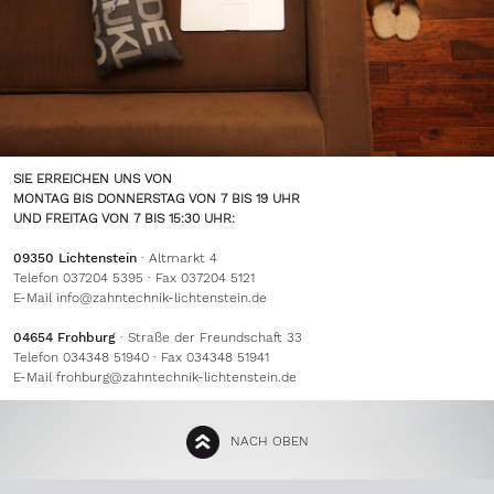
SIE ERREICHEN UNS VON
MONTAG BIS DONNERSTAG VON 7 BIS 19 UHR
UND FREITAG VON 7 BIS 15:30 UHR:
09350 Lichtenstein
· Altmarkt 4
Telefon 037204 5395 · Fax 037204 5121
E-Mail
info@zahntechnik-lichtenstein.de
04654 Frohburg
· Straße der Freundschaft 33
Telefon 034348 51940 · Fax 034348 51941
E-Mail
frohburg@zahntechnik-lichtenstein.de
NACH OBEN